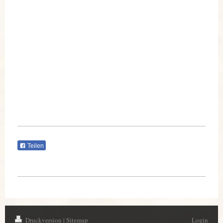
E-Mail Kontakt
info@dreieich-pictures.de
planespotting@dreieich-pictures.de
Teilen
Druckversion
|
Sitemap
Login